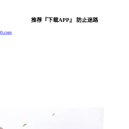
推荐『下载APP』 防止迷路
00.com