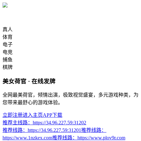
真人
体育
电子
电竞
捕鱼
棋牌
美女荷官 · 在线发牌
全网最美荷官，倾情出演，极致视觉盛宴，多元游戏种类，为
您带来最舒心的游戏体验。
立即注册
进入主页
APP下载
推荐主线路：
https://34.96.227.59:31202
推荐线路：
https://34.96.227.59:31201
推荐线路：
https://www.1nzkex.com
推荐线路：
https://www.plov9r.com