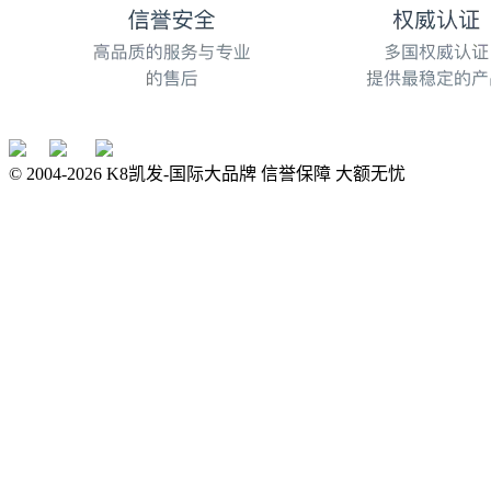
© 2004-
2026
K8凯发-国际大品牌 信誉保障 大额无忧