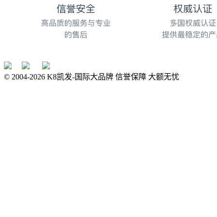
© 2004-
2026
K8凯发-国际大品牌 信誉保障 大额无忧