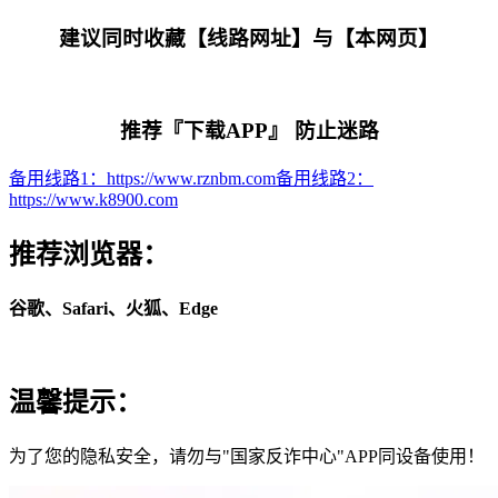
建议同时收藏【线路网址】与【本网页】
推荐『下载APP』 防止迷路
备用线路
1
：
https://www.rznbm.com
备用线路
2
：
https://www.k8900.com
推荐浏览器：
谷歌、Safari、火狐、Edge
温馨提示：
为了您的隐私安全，请勿与"国家反诈中心"APP同设备使用！