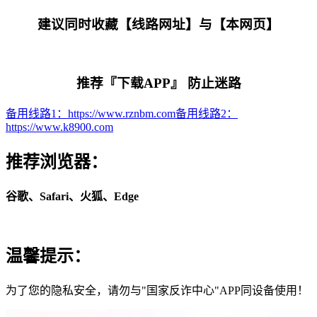
建议同时收藏【线路网址】与【本网页】
推荐『下载APP』 防止迷路
备用线路
1
：
https://www.rznbm.com
备用线路
2
：
https://www.k8900.com
推荐浏览器：
谷歌、Safari、火狐、Edge
温馨提示：
为了您的隐私安全，请勿与"国家反诈中心"APP同设备使用！