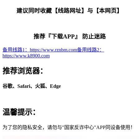
建议同时收藏【线路网址】与【本网页】
推荐『下载APP』 防止迷路
备用线路
1
：
https://www.rznbm.com
备用线路
2
：
https://www.k8900.com
推荐浏览器：
谷歌、Safari、火狐、Edge
温馨提示：
为了您的隐私安全，请勿与"国家反诈中心"APP同设备使用！