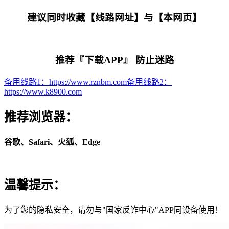
建议同时收藏【线路网址】与【本网页】
推荐『下载APP』 防止迷路
备用线路
1
：
https://www.rznbm.com
备用线路
2
：
https://www.k8900.com
推荐浏览器：
谷歌、Safari、火狐、Edge
温馨提示：
为了您的隐私安全，请勿与"国家反诈中心"APP同设备使用！