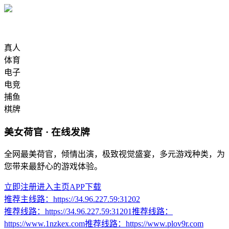
真人
体育
电子
电竞
捕鱼
棋牌
美女荷官 · 在线发牌
全网最美荷官，倾情出演，极致视觉盛宴，多元游戏种类，为
您带来最舒心的游戏体验。
立即注册
进入主页
APP下载
推荐主线路：
https://34.96.227.59:31202
推荐线路：
https://34.96.227.59:31201
推荐线路：
https://www.1nzkex.com
推荐线路：
https://www.plov9r.com