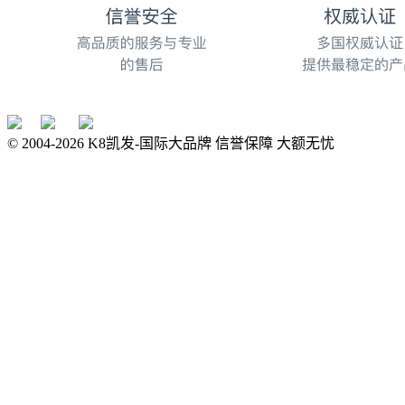
© 2004-
2026
K8凯发-国际大品牌 信誉保障 大额无忧