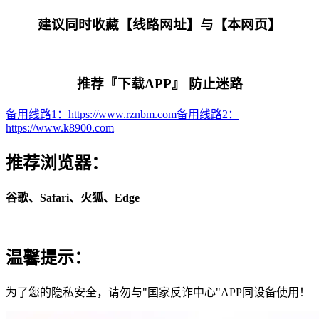
建议同时收藏【线路网址】与【本网页】
推荐『下载APP』 防止迷路
备用线路
1
：
https://www.rznbm.com
备用线路
2
：
https://www.k8900.com
推荐浏览器：
谷歌、Safari、火狐、Edge
温馨提示：
为了您的隐私安全，请勿与"国家反诈中心"APP同设备使用！